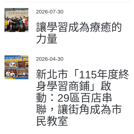
POSTED
2026-07-30
ON
讓學習成為療癒的
力量
POSTED
2026-04-30
ON
新北市「115年度終
身學習商鋪」啟
動：29區百店串
聯，讓街角成為市
民教室