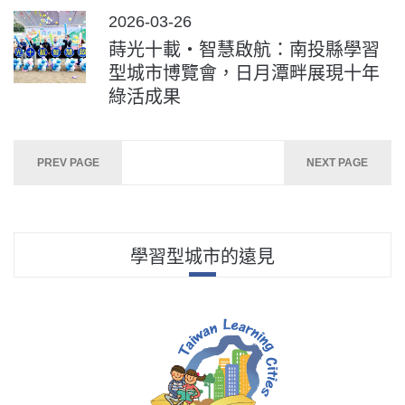
POSTED
2026-03-26
ON
蒔光十載‧智慧啟航：南投縣學習
型城市博覽會，日月潭畔展現十年
綠活成果
Posts
PREV PAGE
NEXT PAGE
navigation
學習型城市的遠見