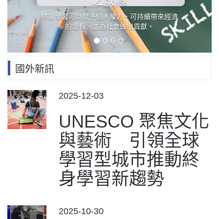
之成真
終身學習可以賦予個人權力，可持續帶來經濟
的增長，並為社會做出貢獻。
國外新訊
POSTED
2025-12-03
ON
UNESCO 聚焦文化
與藝術 引領全球
學習型城市推動終
身學習新趨勢
POSTED
2025-10-30