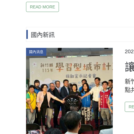
READ MORE
國內新訊
Categories
PO
202
國內消息
ON
新
點
R