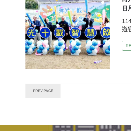
日
1
遊
R
Posts
PREV PAGE
navigation