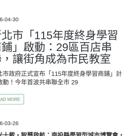
STED
6-04-30
新北市「115年度終身學習
商鋪」啟動：29區百店串
聯，讓街角成為市民教室
北市政府正式宣布「115年度終身學習商鋪」計
啟動！今年首波共串聯全市 29
EAD MORE
STED
6-03-26
光十載‧智慧啟航：南投縣學習型城市博覽會，