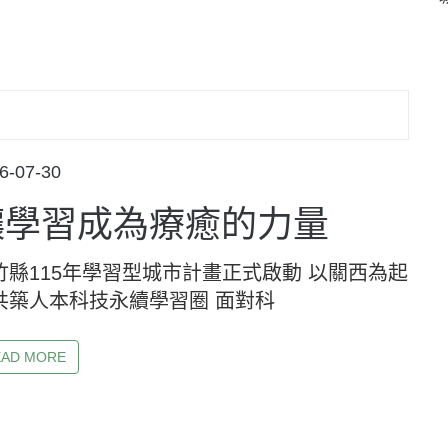
STED
6-07-30
讓學習成為療癒的力量
竹縣115年學習型城市計畫正式啟動 以關西為起
共築人本科技永續學習圈 面對科
EAD MORE