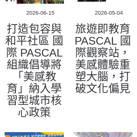
POSTED
POSTED
2026-06-15
2026-05-04
ON
ON
打造包容與
旅遊即教育
和平社區 國
PASCAL 國
際 PASCAL
際觀察站，
組織倡導將
美感體驗重
「美感教
塑大腦，打
育」納入學
破文化偏見
習型城市核
心政策