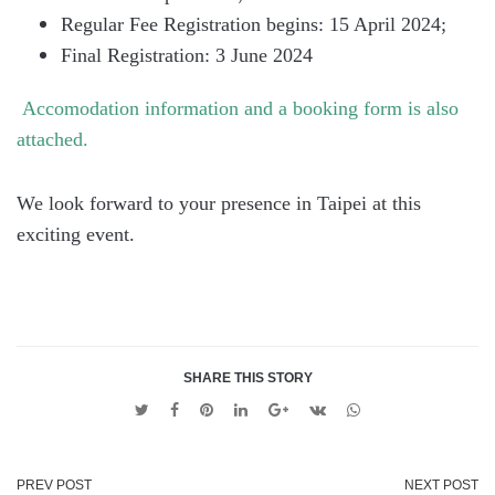
Regular Fee Registration begins: 15 April 2024;
Final Registration: 3 June 2024
Accomodation information and a booking form is also
attached.
We look forward to your presence in Taipei at this
exciting event.
SHARE THIS STORY
Twitter
Facebook
Pinterest
Linkedin
Google
VK
Whatsapp
+
PREV POST
NEXT POST