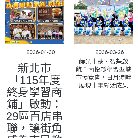
POSTED
POSTED
2026-04-30
2026-03-26
ON
ON
蒔光十載‧智慧啟
新北市
航：南投縣學習型城
「115年度
市博覽會，日月潭畔
展現十年綠活成果
終身學習商
鋪」啟動：
29區百店串
聯，讓街角