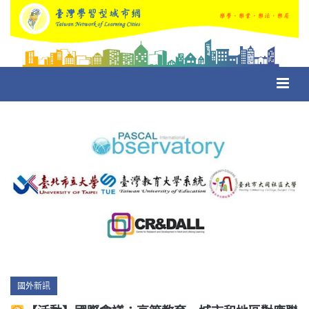
Toggl
navig
Categories
國外新訊