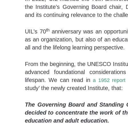
the Institute’s Governing Board chair, 
and its continuing relevance to the chall
th
UIL’s 70
anniversary was an opportunit
as an organization, but also of an educat
all and the lifelong learning perspective.
From the beginning, the UNESCO Institut
advanced foundational considerations
lifespan. We can read in
a 1952 report
study’ the newly created Institute, that:
The Governing Board and Standing C
decided to concentrate the work of th
education and adult education.