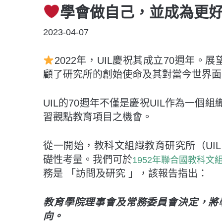
學會做自己，並成為更
POSTED
2023-04-07
ON
2022年，UIL慶祝其成立70週年。
顧了研究所的創始使命及其對當今世界面
UIL的70週年不僅是慶祝UIL作為一
習觀點教育項目之機會。
從一開始，教科文組織教育研究所（UI
礎性考量。我們可於
1952年聯合國教科文
務是 「訪問及研究 」，該報告指出：
教育學院理事會及常務委員會決定，
將
向。