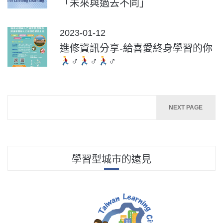
「未來與過去不同」
POSTED
2023-01-12
ON
進修資訊分享-給喜愛終身學習的你
‍♂
‍♂
‍♂
文
NEXT PAGE
章
分
頁
學習型城市的遠見