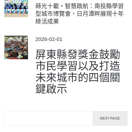
ON
蒔光十載‧智慧啟航：南投縣學習
型城市博覽會，日月潭畔展現十年
綠活成果
POSTED
2026-02-01
ON
屏東縣發獎金鼓勵
市民學習以及打造
未來城市的四個關
鍵啟示
文
NEXT PAGE
章